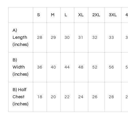
S
M
L
XL
2XL
3XL
A)
Length
28
29
30
31
32
33
3
(inches)
B)
Width
36
40
44
48
52
56
5
(inches)
B) Half
Chest
18
20
22
24
26
28
2
(inches)