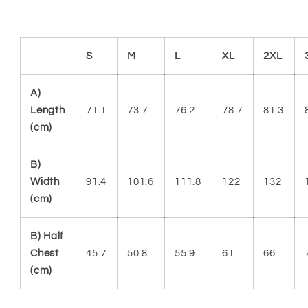
S
M
L
XL
2XL
A)
Length
71.1
73.7
76.2
78.7
81.3
(cm)
B)
Width
91.4
101.6
111.8
122
132
(cm)
B) Half
Chest
45.7
50.8
55.9
61
66
(cm)