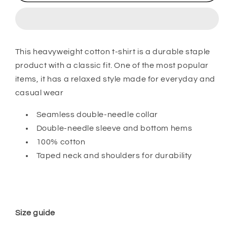
Unisex
Unisex
Crewneck
Crewneck
T-
T-
shirt
shirt
|
|
This heavyweight cotton t-shirt is a durable staple
Gildan®
Gildan®
product with a classic fit. One of the most popular
5000
5000
White
White
items, it has a relaxed style made for everyday and
casual wear
Seamless double-needle collar
Double-needle sleeve and bottom hems
100% cotton
Taped neck and shoulders for durability
Size guide