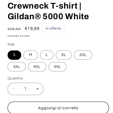
Crewneck T-shirt |
Gildan® 5000 White
Prezzo
Prezzo
€19,99
In offerta
€29,99
di
scontato
Imposte incluse.
listino
Size
S
M
L
XL
2XL
3XL
4XL
5XL
Quantità
Diminuisci
Aumenta
quantità
quantità
per
per
Heavyweight
Heavyweight
Aggiungi al carrello