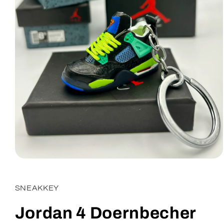
Apri
contenuti
multimediali
1
SNEAKKEY
in
finestra
modale
Jordan 4 Doernbecher