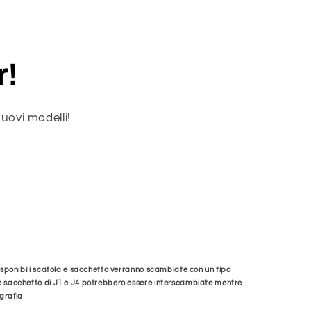
r!
uovi modelli!
disponibili scatola e sacchetto verranno scambiate con un tipo
 e sacchetto di J1 e J4 potrebbero essere interscambiate mentre
ografia