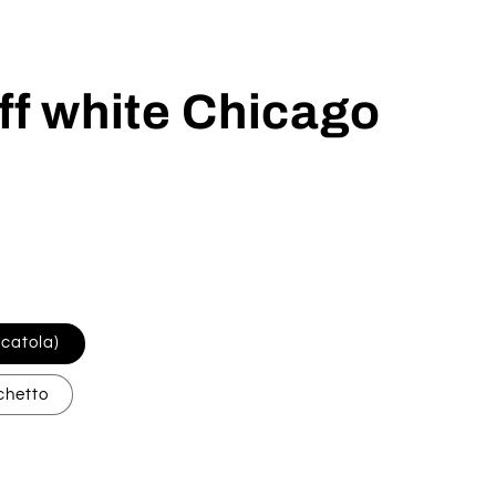
ff white Chicago
scatola)
chetto