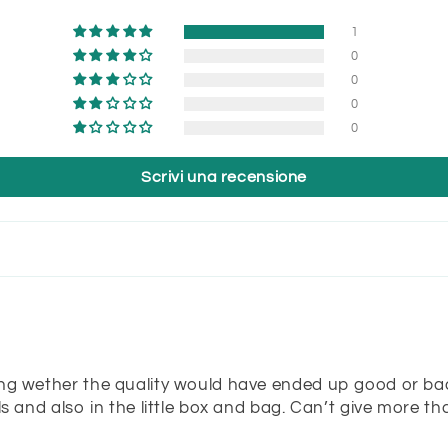
1
0
0
0
0
Scrivi una recensione
wing wether the quality would have ended up good or ba
s and also in the little box and bag. Can’t give more than