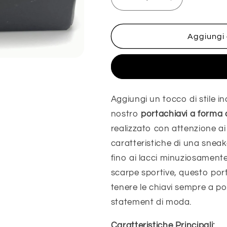
Diminuisci
Aumenta
quantità
quantità
per
per
Jordan
Jordan
Aggiungi 
1
1
off
off
Acqui
white
white
Chicago
Chicago
Aggiungi un tocco di stile inc
nostro
portachiavi a forma 
realizzato con attenzione ai
caratteristiche di una sneak
fino ai lacci minuziosamente 
scarpe sportive, questo por
tenere le chiavi sempre a p
statement di moda.
Caratteristiche Principali: