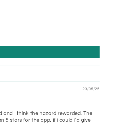
23/05/25
d and i think the hazard rewarded. The
 5 stars for the app, if i could i’d give