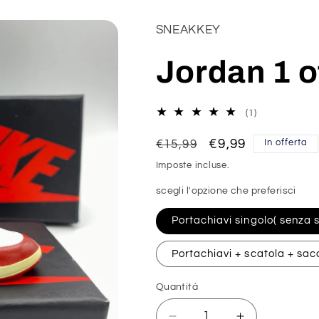
SNEAKKEY
Jordan 1 o
1
(1)
recensioni
totali
Prezzo
Prezzo
€9,99
€15,99
In offerta
di
scontato
Imposte incluse.
listino
scegli l'opzione che preferisci
Portachiavi singolo( senza 
Portachiavi + scatola + sac
Quantità