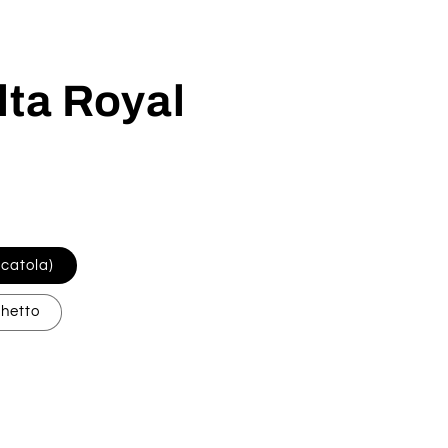
lta Royal
scatola)
chetto