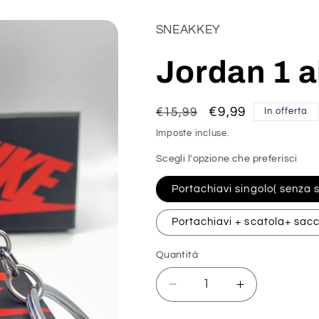
SNEAKKEY
Jordan 1 a
Prezzo
Prezzo
€9,99
€15,99
In offerta
di
scontato
Imposte incluse.
listino
Scegli l'opzione che preferisci
Portachiavi singolo( senza 
Portachiavi + scatola+ sac
Quantità
Diminuisci
Aumenta
quantità
quantità