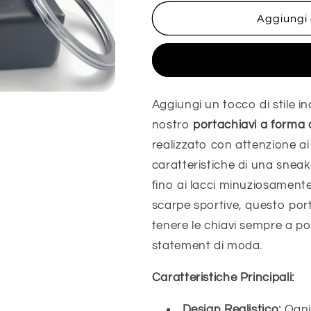
per
per
Jordan
Jordan
Aggiungi 
1
1
alta
alta
Acqui
Royal
Royal
Aggiungi un tocco di stile inc
nostro
portachiavi a forma 
realizzato con attenzione ai
caratteristiche di una sneak
fino ai lacci minuziosamente 
scarpe sportive, questo por
tenere le chiavi sempre a p
statement di moda.
Caratteristiche Principali:
Design Realistico:
Ogni 