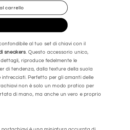
al carrello
sta ora
onfondibile al tuo set di chiavi con il
di sneakers
. Questo accessorio unico,
 dettagli, riproduce fedelmente le
er di tendenza, dalla texture della suola
intrecciati. Perfetto per gli amanti delle
tachiavi non è solo un modo pratico per
ortata di mano, ma anche un vero e proprio
portachiavi è una miniatura accurata di