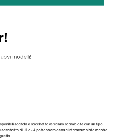
r!
uovi modelli!
disponibili scatola e sacchetto verranno scambiate con un tipo
 e sacchetto di J1 e J4 potrebbero essere interscambiate mentre
ografia