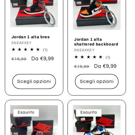
Jordan 1 alta bres
Jordan 1 alta
Produttore:
SNEAKKEY
shattered backboard
1
(1)
Produttore:
SNEAKKEY
recensioni
1
(1)
Prezzo
Prezzo
Da €9,99
totali
€15,99
recensioni
di
scontato
Prezzo
Prezzo
Da €9,99
totali
€15,99
listino
di
scontato
listino
Scegli opzioni
Scegli opzioni
Esaurito
Esaurito