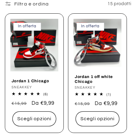
l
Filtra e ordina
15 prodotti
l
In offerta
In offerta
e
z
i
o
Jordan 1 off white
n
Jordan 1 Chicago
Chicago
Produttore:
SNEAKKEY
Produttore:
SNEAKKEY
e
6
(6)
1
(1)
recensioni
recensioni
Prezzo
Prezzo
Da €9,99
totali
Prezzo
Prezzo
Da €9,99
totali
€15,99
€15,99
:
di
scontato
di
scontato
listino
listino
Scegli opzioni
Scegli opzioni