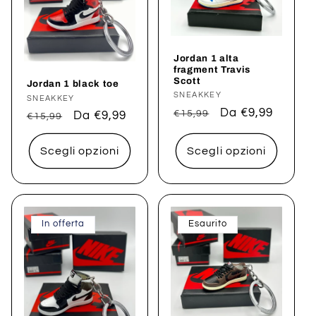
Jordan 1 alta
fragment Travis
Scott
Jordan 1 black toe
Produttore:
SNEAKKEY
Produttore:
SNEAKKEY
Prezzo
Prezzo
Da €9,99
€15,99
Prezzo
Prezzo
Da €9,99
€15,99
di
scontato
di
scontato
listino
listino
Scegli opzioni
Scegli opzioni
In offerta
Esaurito