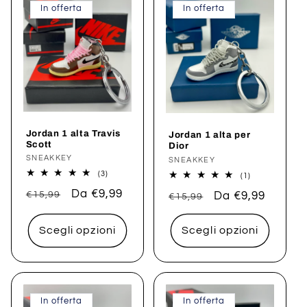
In offerta
In offerta
Jordan 1 alta Travis
Jordan 1 alta per
Scott
Dior
Produttore:
SNEAKKEY
Produttore:
SNEAKKEY
3
(3)
1
(1)
recensioni
recensioni
Prezzo
Prezzo
Da €9,99
totali
Prezzo
Prezzo
Da €9,99
€15,99
totali
€15,99
di
scontato
di
scontato
listino
listino
Scegli opzioni
Scegli opzioni
In offerta
In offerta