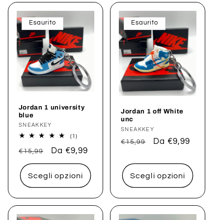
Esaurito
Esaurito
Jordan 1 university
Jordan 1 off White
blue
unc
Produttore:
SNEAKKEY
Produttore:
SNEAKKEY
1
(1)
Prezzo
Prezzo
Da €9,99
€15,99
recensioni
Prezzo
Prezzo
Da €9,99
totali
€15,99
di
scontato
di
scontato
listino
listino
Scegli opzioni
Scegli opzioni