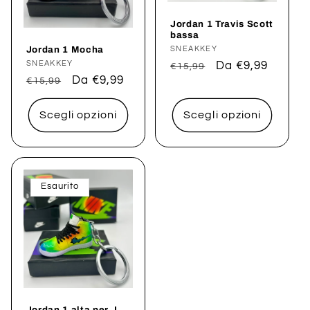
Jordan 1 Travis Scott
bassa
Jordan 1 Mocha
Produttore:
SNEAKKEY
Produttore:
SNEAKKEY
Prezzo
Prezzo
Da €9,99
€15,99
Prezzo
Prezzo
Da €9,99
€15,99
di
scontato
di
scontato
listino
listino
Scegli opzioni
Scegli opzioni
Esaurito
Jordan 1 alta per J