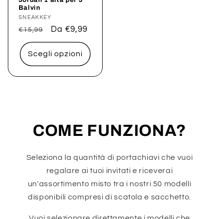
Balvin
Produttore:
SNEAKKEY
Prezzo
Prezzo
Da €9,99
€15,99
di
scontato
listino
Scegli opzioni
COME FUNZIONA?
Seleziona la quantità di portachiavi che vuoi
regalare ai tuoi invitati e riceverai
un'assortimento misto tra i nostri 50 modelli
disponibili compresi di scatola e sacchetto.
Vuoi selezionare direttamente i modelli che