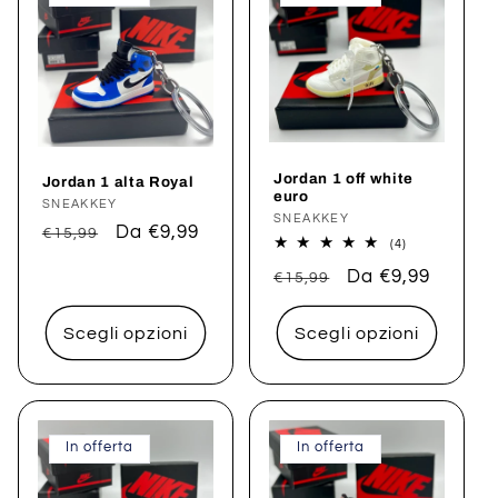
Jordan 1 off white
Jordan 1 alta Royal
euro
Produttore:
SNEAKKEY
Produttore:
SNEAKKEY
Prezzo
Prezzo
Da €9,99
€15,99
4
(4)
di
scontato
recensioni
Prezzo
Prezzo
Da €9,99
totali
€15,99
listino
di
scontato
listino
Scegli opzioni
Scegli opzioni
In offerta
In offerta